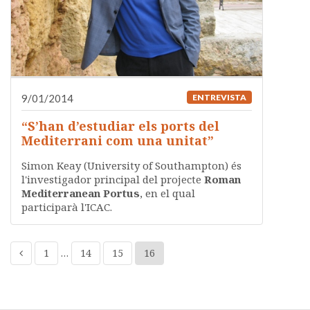
9/01/2014
ENTREVISTA
“S’han d’estudiar els ports del
Mediterrani com una unitat”
Simon Keay (University of Southampton) és
l'investigador principal del projecte
Roman
Mediterranean Portus
, en el qual
participarà l'ICAC.
1
…
14
15
16