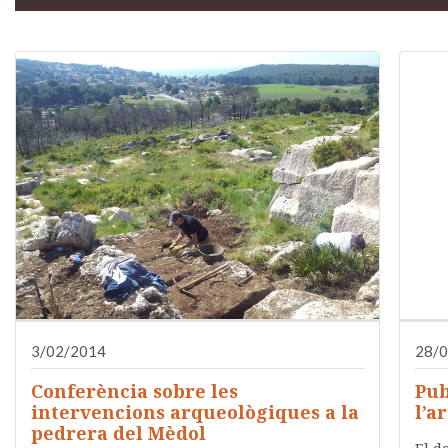
3/02/2014
28/
Conferència sobre les
Pub
intervencions arqueològiques a la
l’a
pedrera del Mèdol