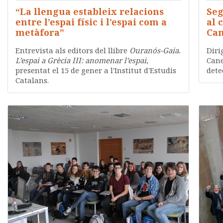
“La llengua estableix relacions
Seg
entre l’espai físic i l’espai com a
al 
metàfora”
Ca
Entrevista als editors del llibre
Ouranós-Gaia.
Diri
L’espai a Grècia III: anomenar l’espai
,
Cane
presentat el 15 de gener a l'Institut d'Estudis
dete
Catalans.