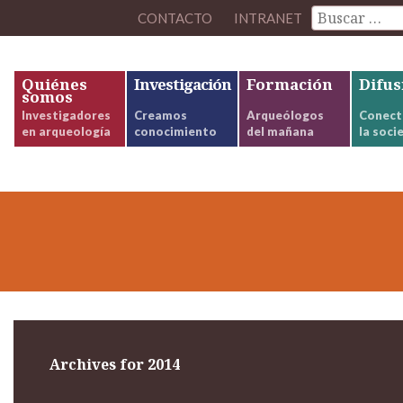
CONTACTO
INTRANET
Quiénes
Investigación
Formación
Difus
somos
Investigadores
Creamos
Arqueólogos
Conect
en arqueología
conocimiento
del mañana
la soci
Archives for 2014