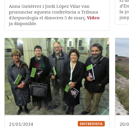
El d
d’Es
Anna Gutiérrez i Jordi López Vilar van
la j
pronunciar aquesta conferència a Tribuna
juny
d'Arqueologia el dimecres 5 de març.
Vídeo
ja disponible.
21/01/2014
ENTREVISTA
20/