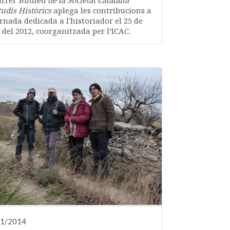
arrer
Butlletí de la Societat Catalana
tudis Històrics
aplega les contribucions a
ornada dedicada a l'historiador el 25 de
 del 2012, coorganitzada per l’ICAC.
01/2014