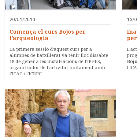
20/01/2014
13/
Comença el curs Bojos per
Ina
l’arqueologia
per
La primera sessió d'aquest curs per a
L'ac
alumnes de batxillerat va tenir lloc dissabte
prog
18 de gener a les instal·lacions de l'IPHES,
Bojo
organitzador de l'activitat juntament amb
l'ICA
l'ICAC i l'ICRPC.