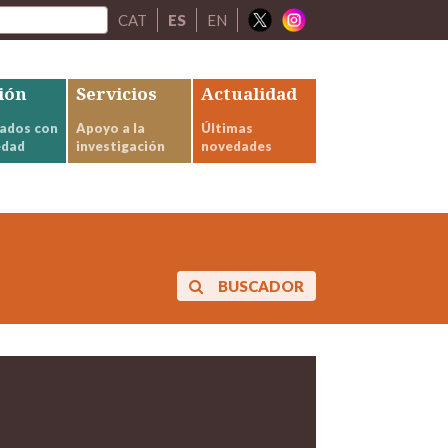
CAT
ES
EN
ión
Servicios
Actualidad
ados con
Apoyo a la
Últimas
edad
investigación
novedades
BUSCADOR