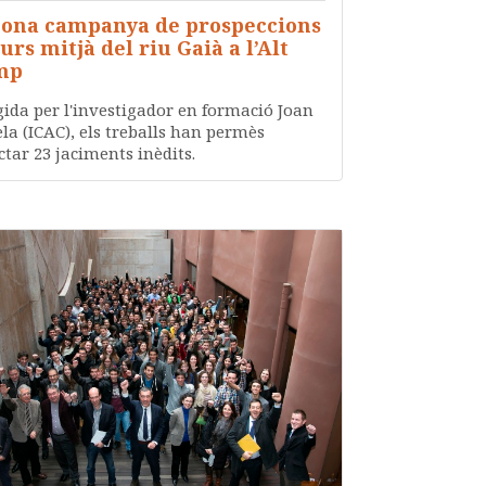
ona campanya de prospeccions
curs mitjà del riu Gaià a l’Alt
mp
gida per l'investigador en formació Joan
la (ICAC), els treballs han permès
ctar 23 jaciments inèdits.