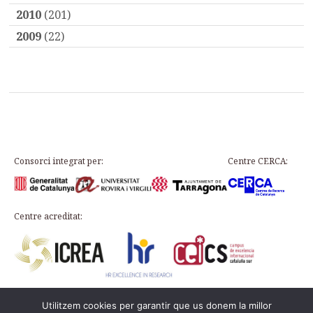
2010
(201)
2009
(22)
Consorci integrat per:
Centre CERCA:
Centre acreditat:
Utilitzem cookies per garantir que us donem la millor
Plaça d’en Rovellat, s/n, 43003 Tarragona