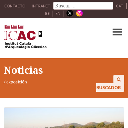
CONTACTO
INTRANET
CAT
ES
EN
Noticias
/
exposición
BUSCADOR