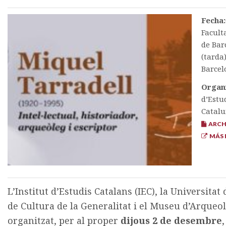
Fecha:
Facult
de Bar
(tarda
Barcel
Organ
d’Estu
Catal
ARCHI
MÁS 
L’Institut d’Estudis Catalans (IEC), la Universita
de Cultura de la Generalitat i el Museu d’Arque
organitzat, per al proper
dijous 2 de desembre