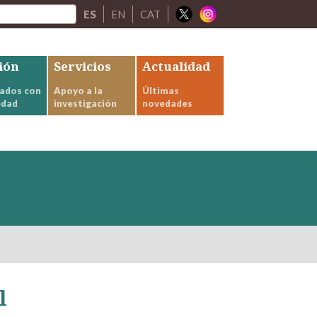
ES
EN
CAT
ión
Servicios
Actualidad
ados con
Apoyo a la
Últimas
edad
investigación
novedades
l