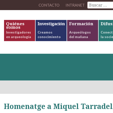
CONTACTO
INTRANET
Quiénes
Investigación
Formación
Difus
somos
Investigadores
Creamos
Arqueólogos
Conect
en arqueología
conocimiento
del mañana
la soci
Homenatge a Miquel Tarradel