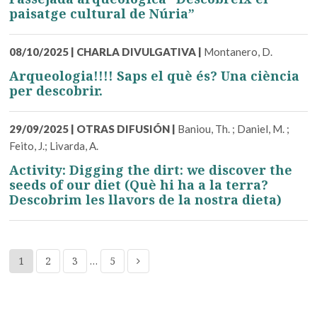
paisatge cultural de Núria”
08/10/2025
|
CHARLA DIVULGATIVA
|
Montanero, D.
Arqueologia!!!! Saps el què és? Una ciència
per descobrir.
29/09/2025
|
OTRAS DIFUSIÓN
|
Baniou, Th. ; Daniel, M. ;
Feito, J.; Livarda, A.
Activity: Digging the dirt: we discover the
seeds of our diet (Què hi ha a la terra?
Descobrim les llavors de la nostra dieta)
1
2
3
…
5