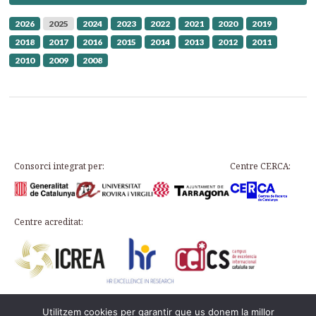
2026
2025
2024
2023
2022
2021
2020
2019
2018
2017
2016
2015
2014
2013
2012
2011
2010
2009
2008
Consorci integrat per:
Centre CERCA:
Centre acreditat:
Utilitzem cookies per garantir que us donem la millor
Plaça d’en Rovellat, s/n, 43003 Tarragona