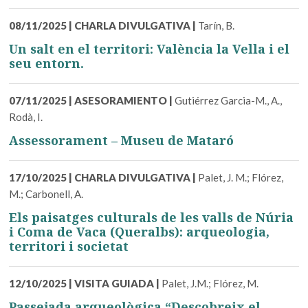
08/11/2025
|
CHARLA DIVULGATIVA
|
Tarín, B.
Un salt en el territori: València la Vella i el
seu entorn.
07/11/2025
|
ASESORAMIENTO
|
Gutiérrez Garcia-M., A.,
Rodà, I.
Assessorament – Museu de Mataró
17/10/2025
|
CHARLA DIVULGATIVA
|
Palet, J. M.; Flórez,
M.; Carbonell, A.
Els paisatges culturals de les valls de Núria
i Coma de Vaca (Queralbs): arqueologia,
territori i societat
12/10/2025
|
VISITA GUIADA
|
Palet, J.M.; Flórez, M.
Passejada arqueològica “Descobreix el