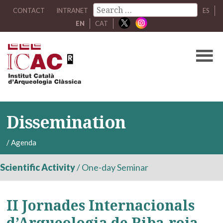
CONTACT
INTRANET
ES
EN
CAT
Dissemination
/
Agenda
Scientific Activity
/
One-day Seminar
II Jornades Internacionals
d’Arqueologia de Riba-roja