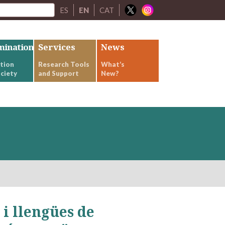
ES
EN
CAT
mination
Services
News
tion
Research Tools
What’s
ciety
and Support
New?
 i llengües de