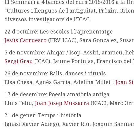
El Seminari a 4 bandes del curs 2015/2016 a la U
“Cultures i llengües de l’antiguitat, Pròxim Orien
diversos investigadors de l’ICAC:
22 d’octubre: Les escoles i l’aprenentatge
Jesús Carruesco
(URV-ICAC), Sara González, Susa
5 de novembre: Ahiqar / Isop: Assiri, arameu, he
Sergi Grau
(ICAC), Jaume Pòrtulas, Francisco del 
26 de novembre: Balls, danses i rituals
Elsa Chesa, Agnès Garcia, Adelina Millet i
Joan Si
17 de desembre: Poesia amatòria antiga
Lluís Feliu,
Joan Josep Mussarra
(ICAC), Marc Orr
21 de gener: Temps i història
Ignasi Xavier Adiego, Xavier Riu, Joaquín Sanmart