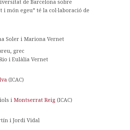
niversitat de Barcelona sobre
t i món egeu” té la col·laboració de
na Soler i Mariona Vernet
breu, grec
Rio i Eulàlia Vernet
lva
(ICAC)
iols i
Montserrat Reig
(ICAC)
ín i Jordi Vidal