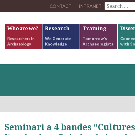
CONTACT
INTRANET
Who are we?
Research
Training
Disse
Researchers in
We Generate
Tomorrow’s
Connec
Archaeology
Knowledge
Archaeologists
with So
Seminari a 4 bandes “Cultures