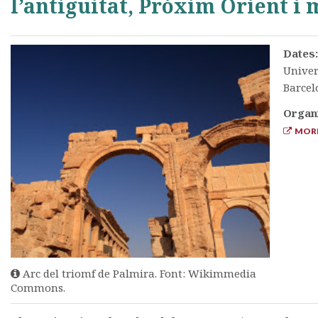
l’antiguitat, Pròxim Orient i
Dates
Univer
Barcel
Organ
MORE
Arc del triomf de Palmira. Font: Wikimmedia
Commons.