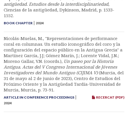
antigüedad. Estudios desde la interdisciplinariedad
,
Ciencias de la antigüedad, Dykinson, Madrid, p. 1533-
1552.
|
BOOK CHAPTER
2024
Nicolás-Muelas, M., "Representaciones de performance
coral en columnas. Un estudio iconográfico del coro y la
configuración del espacio público en la Antigua Grecia" a
Martínez García, J.J; Gómez Marín, J.; Lorente Vidal, J.N.;
Moreno Gallar, V.N. (coords.),
Un paseo por la Historia
Antigua. Actas del V Congreso Internacional de Jóvenes
Investigadores del Mundo Antiguo (CIJIMA V)
(Murcia, del
31 de mayo al 2 de junio de 2023), Centro de Estudios del
Próximo Oriente y la Antigüedad Tardía-Universidad de
Murcia, Murcia, p. 73-91.
|
ARTICLE IN CONFERENCE PROCEEDINGS
RECERCAT (PDF)
2024