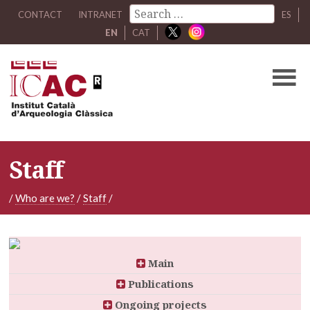
CONTACT
INTRANET
ES
EN
CAT
Staff
/
Who are we?
/
Staff
/
Main
Publications
Ongoing projects