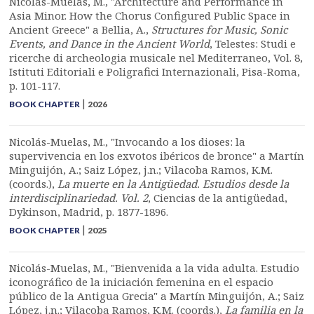
Nicolás-Muelas, M., "Architecture and Performance in
Asia Minor. How the Chorus Configured Public Space in
Ancient Greece" a Bellia, A.,
Structures for Music, Sonic
Events, and Dance in the Ancient World
, Telestes: Studi e
ricerche di archeologia musicale nel Mediterraneo, Vol. 8,
Istituti Editoriali e Poligrafici Internazionali, Pisa-Roma,
p. 101-117.
|
BOOK CHAPTER
2026
Nicolás-Muelas, M., "Invocando a los dioses: la
supervivencia en los exvotos ibéricos de bronce" a Martín
Minguijón, A.; Saiz López, j.n.; Vilacoba Ramos, K.M.
(coords.),
La muerte en la Antigüedad. Estudios desde la
interdisciplinariedad. Vol. 2
, Ciencias de la antigüedad,
Dykinson, Madrid, p. 1877-1896.
|
BOOK CHAPTER
2025
Nicolás-Muelas, M., "Bienvenida a la vida adulta. Estudio
iconográfico de la iniciación femenina en el espacio
público de la Antigua Grecia" a Martín Minguijón, A.; Saiz
López, j.n.; Vilacoba Ramos, K.M. (coords.),
La familia en la