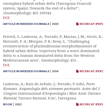
exemplary hybrid urban delta (Tarragona-Francolí
system, Spain): Towards the end of a delta?",
Geomorphology
, 462-109344. .
DOI
|
ARTICLE IN INDEXED JOURNALS
2024
RECERCAT (PDF)
Ferréol, S.; Lasheras, A.; Terrado, P.; Macias, J. M.; Strutt, K.;
Herrault, P.-A.; Morgan, P. R.; Keay, S., "Challenging
reconstruction of plurimillennial morphodynamics of
hybrid urban deltas: trajectory from a wave-dominated
delta to a human-dominated delta from the Western
Mediterranean area",
Geomorphology
, 455. .
DOI
|
ARTICLE IN INDEXED JOURNALS
2024
RECERCAT (PDF)
Lasheras, A.; Ruiz de Arbulo, J.; Terrado, P. (eds),
Ports
Romans. Arqueologia dels sistemes portuaris. Actes del 5
Congres Internacional d’Arqueologia i Mon Antic Tarraco
Biennal
, Tarraco Biennal, ICAC, Tarragona.
|
BOOK
2022
RECERCAT (PDF)