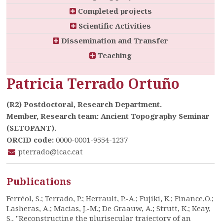
Completed projects
Scientific Activities
Dissemination and Transfer
Teaching
Patricia Terrado Ortuño
(R2) Postdoctoral, Research Department.
Member, Research team: Ancient Topography Seminar
(SETOPANT).
ORCID code:
0000-0001-9554-1237
pterrado@icac.cat
Publications
Ferréol, S.; Terrado, P.; Herrault, P.-A.; Fujiki, K.; Finance,O.;
Lasheras, A.; Macias, J.-M.; De Graauw, A.; Strutt, K.; Keay,
S., "Reconstructing the plurisecular trajectory of an