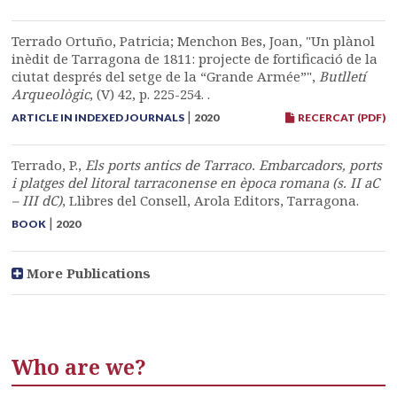
Terrado Ortuño, Patricia; Menchon Bes, Joan, "Un plànol
inèdit de Tarragona de 1811: projecte de fortificació de la
ciutat després del setge de la “Grande Armée”",
Butlletí
Arqueològic
, (V) 42, p. 225-254. .
|
ARTICLE IN INDEXED JOURNALS
2020
RECERCAT (PDF)
Terrado, P.,
Els ports antics de Tarraco. Embarcadors, ports
i platges del litoral tarraconense en època romana (s. II aC
– III dC)
, Llibres del Consell, Arola Editors, Tarragona.
|
BOOK
2020
More Publications
Who are we?