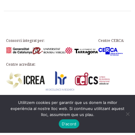
Consorci integrat per:
Centre CERCA:
Centre acreditat:
Utilitzem cookies per garantir que us donem la millor
Plaça d’en Rovellat, s/n, 43003 Tarragona
experiència al nostre lloc web. Si continueu utilitzant aquest
Telephone: 977 24 91 33 · info@icac.cat
lloc, assumirem que us plau.
© 2026 ICAC ·
Legal Notice
·
Cookie Policy
This web is on the
PADICAT
D'acord