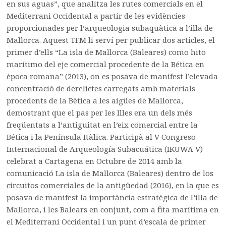
en sus aguas”, que analitza les rutes comercials en el
Mediterrani Occidental a partir de les evidències
proporcionades per l’arqueologia subaquàtica a l’illa de
Mallorca. Aquest TFM li serví per publicar dos articles, el
primer d’ells “La isla de Mallorca (Baleares) como hito
marítimo del eje comercial procedente de la Bética en
època romana” (2013), on es posava de manifest l’elevada
concentració de derelictes carregats amb materials
procedents de la Bètica a les aigües de Mallorca,
demostrant que el pas per les Illes era un dels més
freqüentats a l’antiguitat en l’eix comercial entre la
Bética i la Península Itàlica. Participà al V Congreso
Internacional de Arqueología Subacuática (IKUWA V)
celebrat a Cartagena en Octubre de 2014 amb la
comunicació La isla de Mallorca (Baleares) dentro de los
circuitos comerciales de la antigüedad (2016), en la que es
posava de manifest la importància estratègica de l’illa de
Mallorca, i les Balears en conjunt, com a fita marítima en
el Mediterrani Occidental i un punt d’escala de primer