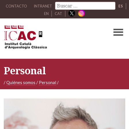
CONTACTO
INTRANET
ES
EN
CAT
Personal
/
Quiénes somos
/
Personal
/