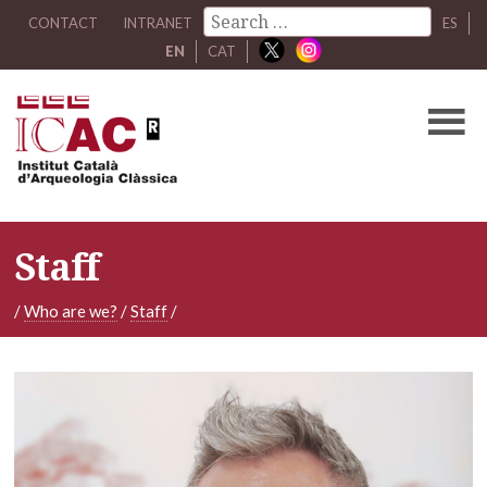
CONTACT
INTRANET
ES
EN
CAT
Staff
/
Who are we?
/
Staff
/