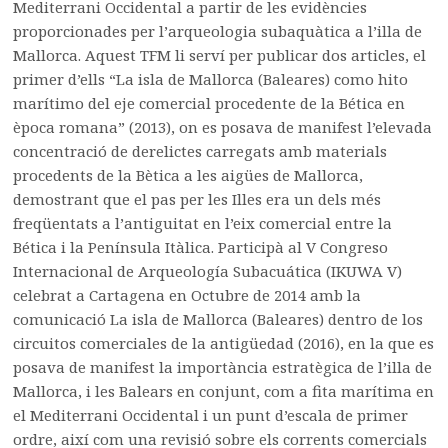
Mediterrani Occidental a partir de les evidències
proporcionades per l’arqueologia subaquàtica a l’illa de
Mallorca. Aquest TFM li serví per publicar dos articles, el
primer d’ells “La isla de Mallorca (Baleares) como hito
marítimo del eje comercial procedente de la Bética en
època romana” (2013), on es posava de manifest l’elevada
concentració de derelictes carregats amb materials
procedents de la Bètica a les aigües de Mallorca,
demostrant que el pas per les Illes era un dels més
freqüentats a l’antiguitat en l’eix comercial entre la
Bética i la Península Itàlica. Participà al V Congreso
Internacional de Arqueología Subacuática (IKUWA V)
celebrat a Cartagena en Octubre de 2014 amb la
comunicació La isla de Mallorca (Baleares) dentro de los
circuitos comerciales de la antigüedad (2016), en la que es
posava de manifest la importància estratègica de l’illa de
Mallorca, i les Balears en conjunt, com a fita marítima en
el Mediterrani Occidental i un punt d’escala de primer
ordre, així com una revisió sobre els corrents comercials