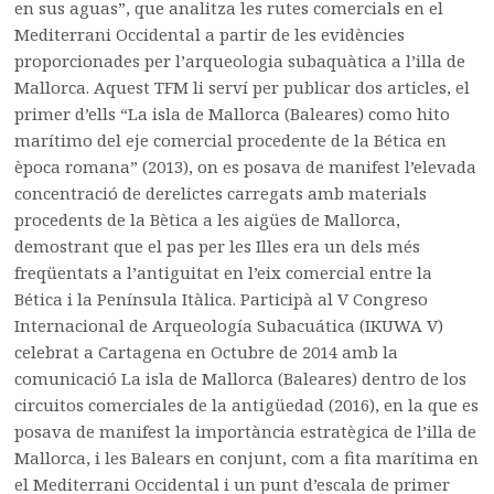
en sus aguas”, que analitza les rutes comercials en el
Mediterrani Occidental a partir de les evidències
proporcionades per l’arqueologia subaquàtica a l’illa de
Mallorca. Aquest TFM li serví per publicar dos articles, el
primer d’ells “La isla de Mallorca (Baleares) como hito
marítimo del eje comercial procedente de la Bética en
època romana” (2013), on es posava de manifest l’elevada
concentració de derelictes carregats amb materials
procedents de la Bètica a les aigües de Mallorca,
demostrant que el pas per les Illes era un dels més
freqüentats a l’antiguitat en l’eix comercial entre la
Bética i la Península Itàlica. Participà al V Congreso
Internacional de Arqueología Subacuática (IKUWA V)
celebrat a Cartagena en Octubre de 2014 amb la
comunicació La isla de Mallorca (Baleares) dentro de los
circuitos comerciales de la antigüedad (2016), en la que es
posava de manifest la importància estratègica de l’illa de
Mallorca, i les Balears en conjunt, com a fita marítima en
el Mediterrani Occidental i un punt d’escala de primer