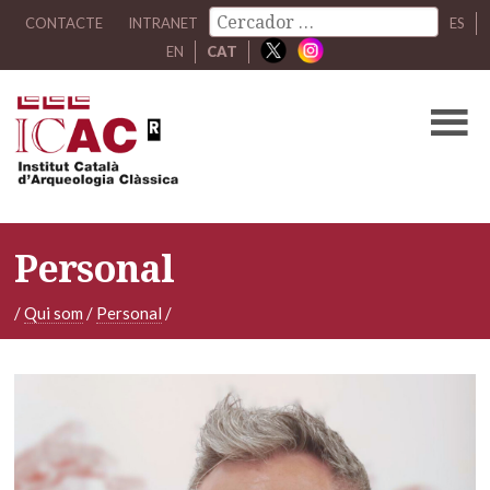
CONTACTE
INTRANET
ES
EN
CAT
Personal
/
Qui som
/
Personal
/