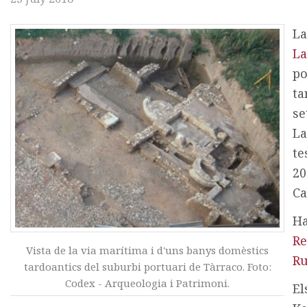
La
La
po
ta
se
La
te
20
Ca
Ha
R
Vista de la via marítima i d'uns banys domèstics
Ru
tardoantics del suburbi portuari de Tàrraco. Foto:
Codex - Arqueologia i Patrimoni.
El