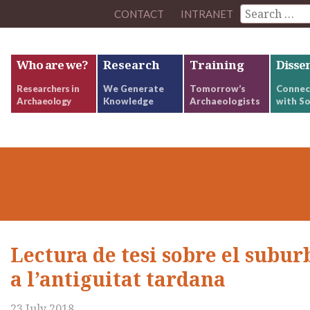
CONTACT
INTRANET
Who are we?
Research
Training
Disse
Researchers in
We Generate
Tomorrow’s
Connec
Archaeology
Knowledge
Archaeologists
with So
Lectura de tesi sobre el subur
a l’antiguitat tardana
23 July 2018