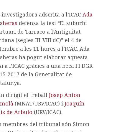
 investigadora adscrita a l’ICAC
Ada
sheras
defensa la tesi “El suburbi
rtuari de Tarraco a l’Antiguitat
rdana (segles III-VIII dC)” el 4 de
tembre a les 11 hores a l’ICAC. Ada
sheras ha pogut elaborar aquesta
si a l’ICAC gràcies a una beca FI DGR
15-2017 de la Generalitat de
talunya.
n dirigit el treball
Josep Anton
emolà
(MNAT/URV/ICAC) i
Joaquín
iz de Arbulo
(URV/ICAC).
s membres del tribunal són Simon