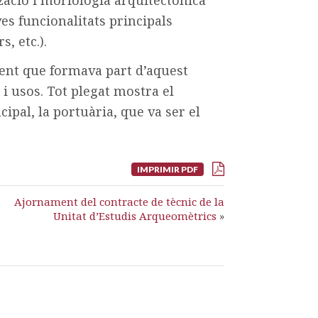
tzació i morfologia arquitectònica
eves funcionalitats principals
, etc.).
ment que formava part d’aquest
s i usos. Tot plegat mostra el
pal, la portuària, que va ser el
IMPRIMIR PDF
Ajornament del contracte de tècnic de la
Unitat d’Estudis Arqueomètrics
»