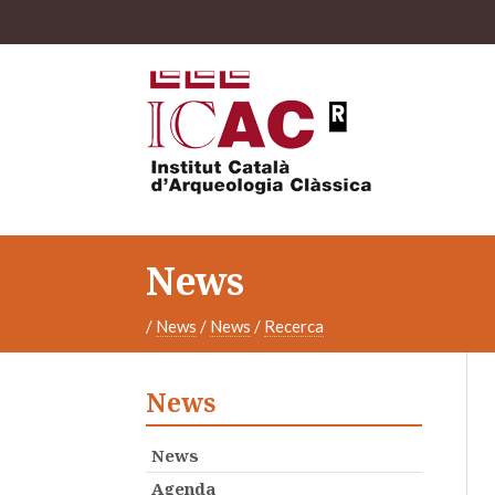
News
/
News
/
News
/
Recerca
News
News
Agenda