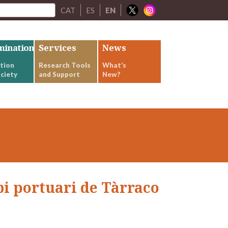
CAT
ES
EN
mination
Services
News
tion
Research Tools
What’s
ciety
and Support
New?
bi portuari de Tàrraco