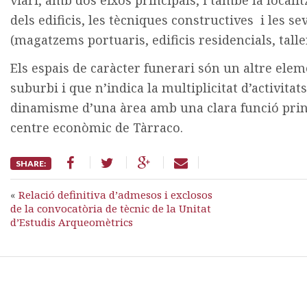
viari, amb dos eixos principals, i també la locali
dels edificis, les tècniques constructives i les s
(magatzems portuaris, edificis residencials, tallers
Els espais de caràcter funerari són un altre ele
suburbi i que n’indica la multiplicitat d’activitat
dinamisme d’una àrea amb una clara funció princi
centre econòmic de Tàrraco.
SHARE:
«
Relació definitiva d’admesos i exclosos
de la convocatòria de tècnic de la Unitat
d’Estudis Arqueomètrics