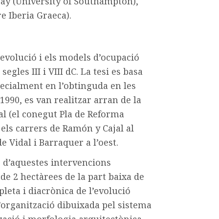
ay (University of Southampton),
e Iberia Graeca).
l’evolució i els models d’ocupació
gles III i VIII dC. La tesi es basa
ecialment en l’obtinguda en les
990, es van realitzar arran de la
al (el conegut Pla de Reforma
 els carrers de Ramón y Cajal al
de Vidal i Barraquer a l’oest.
ó d’aquestes intervencions
e 2 hectàrees de la part baixa de
leta i diacrònica de l’evolució
’organització dibuixada pel sistema