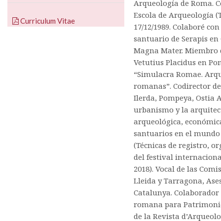
Arqueología de Roma. Co
Escola de Arqueología (T
Curriculum Vitae
17/12/1989. Colaboré con
santuario de Serapis en
Magna Mater. Miembro d
Vetutius Placidus en Po
“Simulacra Romae. Arque
romanas”. Codirector de
Ilerda, Pompeya, Ostia A
urbanismo y la arquite
arqueológica, económica
santuarios en el mundo
(Técnicas de registro, or
del festival internacion
2018). Vocal de las Comi
Lleida y Tarragona, Ase
Catalunya. Colaborador 
romana para Patrimonio
de la Revista d’Arqueol