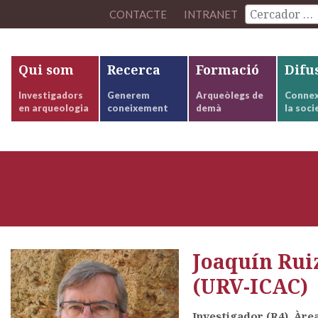
CONTACTE
INTRANET
Qui som
Recerca
Formació
Difu
Investigadors
Generem
Arqueòlegs de
Connex
en arqueologia
coneixement
demà
la soci
Joaquín Rui
(URV-ICAC)
Investigador (R4), Àre