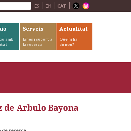
ES
EN
CAT
sió
Serveis
Actualitat
ió amb
Eines i suport a
Què hi ha
etat
la recerca
de nou?
z de Arbulo Bayona
a de recerca.