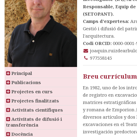
Responsable, Equip de 
(SETOPANT).
Camps d'expertesa:
Ar
Gestió i difusió del pat
l'arquitectura.
Codi ORCID:
0000-0001-
joaquin.ruizdearbul
977558145
Principal
Breu currículu
Publicacions
En 1982, uno de los int
Projectes en curs
de registro en excavaci
Projectes finalitzats
matrices estratigráficas
y romana de Emporion / 
Activitats científiques
diversos artículos y dos
Activitats de difusió i
excavaciones en el Teat
transferència
investigación predoctora
Docència