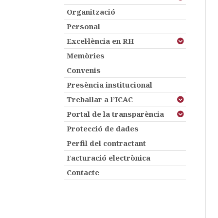
Organització
Personal
Excel·lència en RH
Memòries
Convenis
Presència institucional
Treballar a l’ICAC
Portal de la transparència
Protecció de dades
Perfil del contractant
Facturació electrònica
Contacte