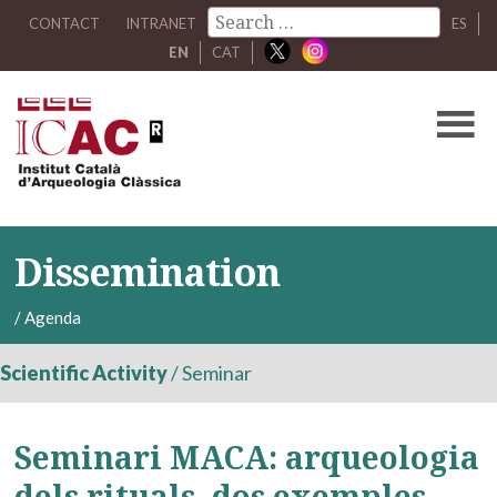
CONTACT
INTRANET
ES
EN
CAT
Dissemination
/
Agenda
Scientific Activity
/
Seminar
Seminari MACA: arqueologia
dels rituals, dos exemples