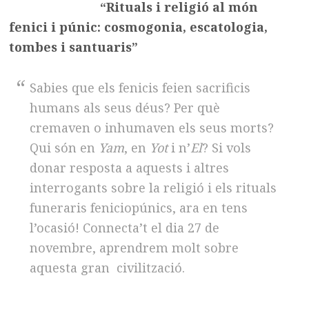
“Rituals i religió al món
fenici i púnic: cosmogonia, escatologia,
tombes i santuaris”
Sabies que els fenicis feien sacrificis
humans als seus déus? Per què
cremaven o inhumaven els seus morts?
Qui són en
Yam
, en
Yot
i n’
El
? Si vols
donar resposta a aquests i altres
interrogants sobre la religió i els rituals
funeraris feniciopúnics, ara en tens
l’ocasió! Connecta’t el dia 27 de
novembre, aprendrem molt sobre
aquesta gran civilització.