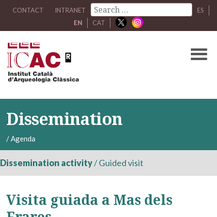
CONTACT
INTRANET
ES
EN
CAT
Dissemination
/
Agenda
Dissemination activity
/
Guided visit
Visita guiada a Mas dels
Frares