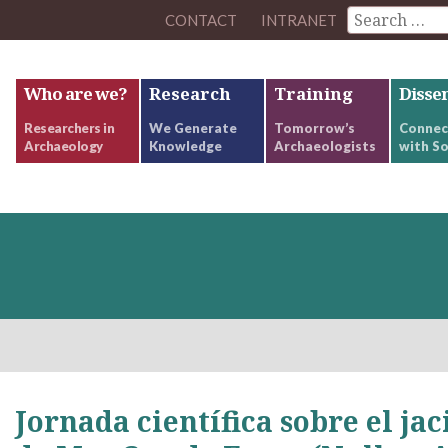
CONTACT
INTRANET
Who are we?
Research
Training
Disse
Researchers in
We Generate
Tomorrow’s
Connec
Archaeology
Knowledge
Archaeologists
with So
Jornada científica sobre el ja