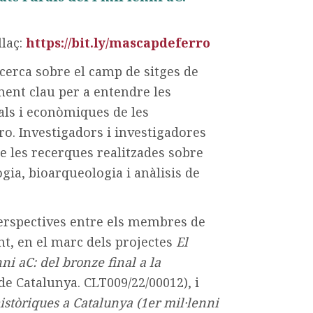
llaç:
https://bit.ly/mascapdeferro
ecerca sobre el camp de sitges de
ment clau per a entendre les
ials i econòmiques de les
ro. Investigadors i investigadores
de les recerques realitzades sobre
gia, bioarqueologia i anàlisis de
perspectives entre els membres de
nt, en el marc dels projectes
El
ni aC: del bronze final a la
de Catalunya. CLT009/22/00012), i
istòriques a Catalunya (1er mil·lenni