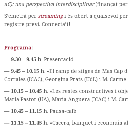
aC): una perspectiva interdisciplinar
(finançat per 
S’emetrà per
streaming
i és obert a qualsevol pe
registre previ. Connecta’t!
Programa
:
—
9.30 – 9.45 h
. Presentació
— 9.45 – 10.15 h
. «El camp de sitges de Mas Cap d
Corrales (ICAC), Georgina Prats (UdL) i M. Carme 
— 10.15 – 10.45 h
. «Les restes constructives i ob
María Pastor (UA), Maria Anguera (ICAC) i M. Car
— 10.45 – 11.15 h
. Pausa-cafè
— 11.15 – 11.45 h
. «Cacera, banquet i economia a