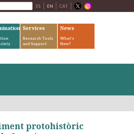
ES
EN
CAT
mination
Services
News
tion
Research Tools
What’s
ciety
and Support
New?
ciment protohistòric