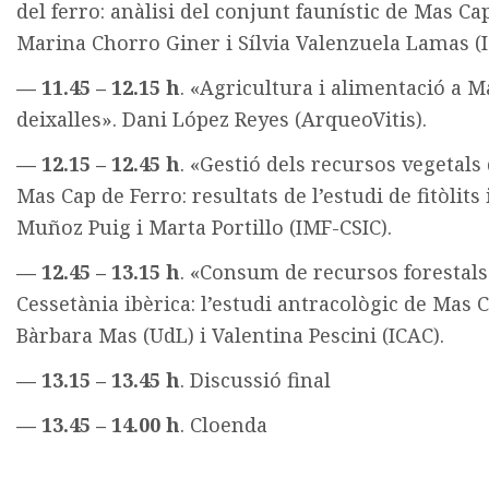
del ferro: anàlisi del conjunt faunístic de Mas Ca
Marina Chorro Giner i Sílvia Valenzuela Lamas (I
— 11.45 – 12.15 h
. «Agricultura i alimentació a M
deixalles». Dani López Reyes (ArqueoVitis).
— 12.15 – 12.45 h
. «Gestió dels recursos vegetals
Mas Cap de Ferro: resultats de l’estudi de fitòlits 
Muñoz Puig i Marta Portillo (IMF-CSIC).
— 12.45 – 13.15 h
. «Consum de recursos forestals 
Cessetània ibèrica: l’estudi antracològic de Mas 
Bàrbara Mas (UdL) i Valentina Pescini (ICAC).
— 13.15 – 13.45 h
. Discussió final
— 13.45 – 14.00 h
. Cloenda