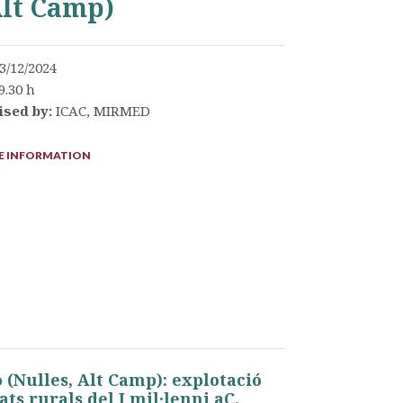
Alt Camp)
3/12/2024
9.30 h
ised by:
ICAC, MIRMED
 INFORMATION
 (Nulles, Alt Camp): explotació
ts rurals del I mil·lenni aC.