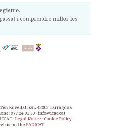
egistre.
passat i comprendre millor les
d’en Rovellat, s/n, 43003 Tarragona
one: 977 24 91 33 · info@icac.cat
6 ICAC ·
Legal Notice
·
Cookie Policy
web is on the
PADICAT