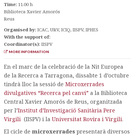
Time:
11.00 h
Biblioteca Xavier Amorós
Reus
Organised by:
ICAC, URV, ICIQ, IISPV, IPHES
With the support of:
Coordinator(s):
IISPV
MORE INFORMATION
En el marc de la celebració de la Nit Europea
de la Recerca a Tarragona, dissabte 1 d’octubre
tindrà lloc la sessió de
Microxerrades
divulgatives “Recerca pel canvi”
a la Biblioteca
Central Xavier Amorós de Reus, organitzada
per l’
Institut d’Investigació Sanitària Pere
Virgili
(IISPV) i la
Universitat Rovira i Virgili
.
El cicle de
microxerrades
presentarà diversos