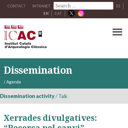
CONTACT
INTRANET
ES
EN
CAT
Dissemination
/
Agenda
Dissemination activity
/
Talk
Xerrades divulgatives:
“Recerca pel canvi”