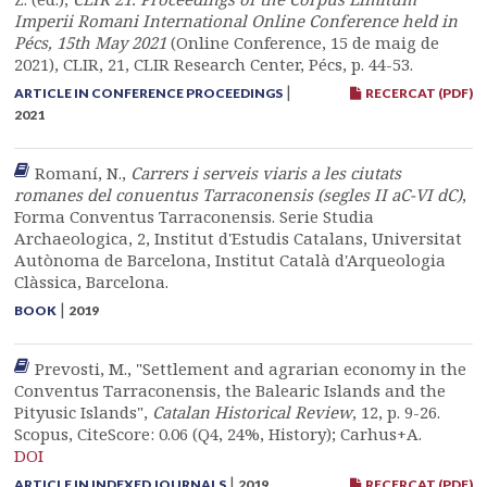
Imperii Romani International Online Conference held in
Pécs, 15th May 2021
(Online Conference, 15 de maig de
2021), CLIR, 21, CLIR Research Center, Pécs, p. 44-53.
|
ARTICLE IN CONFERENCE PROCEEDINGS
RECERCAT (PDF)
2021
Romaní, N.,
Carrers i serveis viaris a les ciutats
romanes del conuentus Tarraconensis (segles II aC-VI dC)
,
Forma Conventus Tarraconensis. Serie Studia
Archaeologica, 2, Institut d'Estudis Catalans, Universitat
Autònoma de Barcelona, Institut Català d'Arqueologia
Clàssica, Barcelona.
|
BOOK
2019
Prevosti, M., "Settlement and agrarian economy in the
Conventus Tarraconensis, the Balearic Islands and the
Pityusic Islands",
Catalan Historical Review
, 12, p. 9-26.
Scopus, CiteScore: 0.06 (Q4, 24%, History); Carhus+A.
DOI
|
ARTICLE IN INDEXED JOURNALS
2019
RECERCAT (PDF)