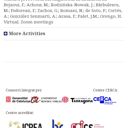
Bejaoui, F.; Achour, M.; Rodzińska-Nowak, J.; Bărbulescu,
M.; Fodorean, F.; Zachos, G.; Romaní, N.; de Soto, P.; Cortés,
A.; González Senmartí, A.; Arasa, F.; Palet, J.M.; Orengo, H.
Virtual. Zoom meetings
More Activities
Consorci integrat per:
Centre CERCA:
Centre acreditat: