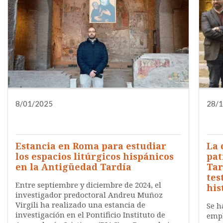
8/01/2025
DIFUSIÓN
FORMACIÓN
28/
INVESTIGACIÓN
QUIÉNES SOMOS
Estancia en Roma para estudiar
La 
los espacios litúrgicos hispánicos
pat
en la Antigüedad Tardía
Tar
tes
Entre septiembre y diciembre de 2024, el
his
investigador predoctoral Andreu Muñoz
Virgili ha realizado una estancia de
Se h
investigación en el Pontificio Instituto de
empl