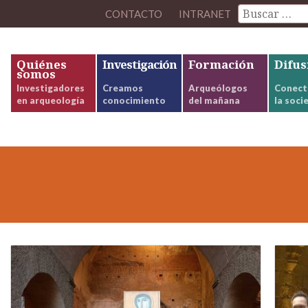
CONTACTO
INTRANET
Quiénes
Investigación
Formación
Difus
somos
Investigadores
Creamos
Arqueólogos
Conect
en arqueología
conocimiento
del mañana
la soci