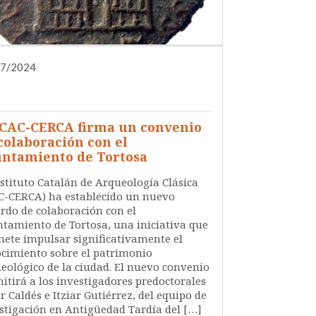
07/2024
DIFUSIÓN
INVESTIGACIÓN
NOTA DE PRENSA
QUIÉNES SOMOS
ICAC-CERCA firma un convenio
colaboración con el
ntamiento de Tortosa
nstituto Catalán de Arqueología Clásica
C-CERCA) ha establecido un nuevo
rdo de colaboración con el
tamiento de Tortosa, una iniciativa que
ete impulsar significativamente el
cimiento sobre el patrimonio
eológico de la ciudad. El nuevo convenio
itirá a los investigadores predoctorales
r Caldés e Itziar Gutiérrez, del equipo de
stigación en Antigüedad Tardía del […]