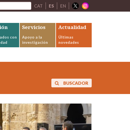
CAT
ES
EN
ión
Servicios
Actualidad
ados con
Apoyo a la
Últimas
edad
investigación
novedades
BUSCADOR