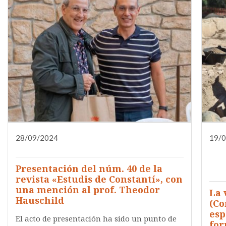
28/09/2024
DIFUSIÓN
NOTA DE PRENSA
19/
QUIÉNES SOMOS
Presentación del núm. 40 de la
revista «Estudis de Constantí», con
una mención al prof. Theodor
La 
Hauschild
(Co
esp
El acto de presentación ha sido un punto de
fo