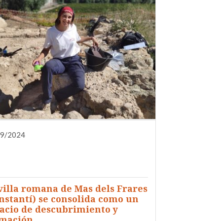
09/2024
DIFUSIÓN
FORMACIÓN
INVESTIGACIÓN
NOTA DE PRENSA
QUIÉNES SOMOS
SERVICIOS
villa romana de Mas dels Frares
nstantí) se consolida como un
acio de descubrimiento y
rmación