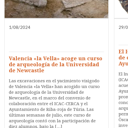
1/08/2024
DIFUSIÓN
FORMACIÓN
29/
INVESTIGACIÓN
NOTA DE PRENSA
QUIÉNES SOMOS
El 
de 
Valencia «la Vella» acoge un curso
Ayu
de arqueología de la Universidad
de Newcastle
El I
(ICA
Las excavaciones en el yacimiento visigodo
acue
de Valencia «la Vella» han acogido un curso
Ayun
de arqueología de la Universidad de
prom
Newcastle, en el marco del convenio de
cono
colaboración entre el ICAC-CERCA y el
arqu
Ayuntamiento de Riba-roja de Túria. Las
perm
últimas semanas de julio, este curso de
Òsca
arqueología contó con la participación de
inve
diez alumnos, bajo la […]