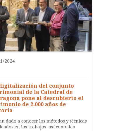
11/2024
DIFUSIÓN
INVESTIGACIÓN
NOTA DE PRENSA
QUIÉNES SOMOS
SERVICIOS
digitalización del conjunto
rimonial de la Catedral de
ragona pone al descubierto el
timonio de 2.000 años de
toria
an dado a conocer los métodos y técnicas
eados en los trabajos, así como las