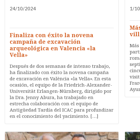
24/10/2024
FORMACIÓN
INVESTIGACIÓN
1/1
NOTA DE PRENSA
QUIÉNES SOMOS
Más
vil
Finaliza con éxito la novena
campaña de excavación
Más 
arqueológica en Valencia «la
part
Vella»
roma
sept
Después de dos semanas de intenso trabajo,
cinc
ha finalizado con éxito la novena campaña
visi
de excavación en València «la Vella». En esta
Frar
ocasión, el equipo de la Friedrich-Alexander-
Ayun
Universität Erlangen-Nürnberg, dirigido por
la Dra. Jenny Abura, ha trabajado en
estrecha colaboración con el equipo de
Antigüedad Tardía del ICAC para profundizar
en el conocimiento del yacimiento. […]