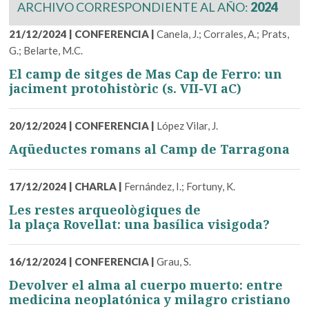
ARCHIVO CORRESPONDIENTE AL AÑO:
2024
21/12/2024
|
CONFERENCIA
|
Canela, J.; Corrales, A.; Prats,
G.; Belarte, M.C.
El camp de sitges de Mas Cap de Ferro: un
jaciment protohistòric (s. VII-VI aC)
20/12/2024
|
CONFERENCIA
|
López Vilar, J.
Aqüeductes romans al Camp de Tarragona
17/12/2024
|
CHARLA
|
Fernández, I.; Fortuny, K.
Les restes arqueològiques de
la plaça Rovellat: una basílica visigoda?
16/12/2024
|
CONFERENCIA
|
Grau, S.
Devolver el alma al cuerpo muerto: entre
medicina neoplatónica y milagro cristiano