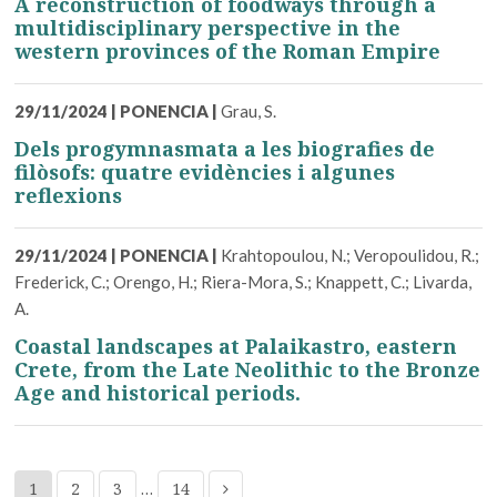
A reconstruction of foodways through a
multidisciplinary perspective in the
western provinces of the Roman Empire
29/11/2024
|
PONENCIA
|
Grau, S.
Dels progymnasmata a les biografies de
filòsofs: quatre evidències i algunes
reflexions
29/11/2024
|
PONENCIA
|
Krahtopoulou, N.; Veropoulidou, R.;
Frederick, C.; Orengo, H.; Riera-Mora, S.; Knappett, C.; Livarda,
A.
Coastal landscapes at Palaikastro, eastern
Crete, from the Late Neolithic to the Bronze
Age and historical periods.
1
2
3
…
14