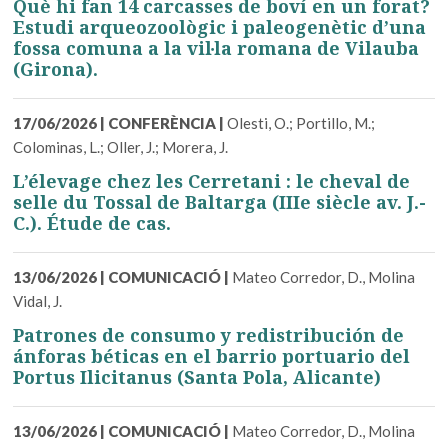
Què hi fan 14 carcasses de boví en un forat?
Estudi arqueozoològic i paleogenètic d’una
fossa comuna a la vil·la romana de Vilauba
(Girona).
17/06/2026
|
CONFERÈNCIA
|
Olesti, O.; Portillo, M.;
Colominas, L.; Oller, J.; Morera, J.
L’élevage chez les Cerretani : le cheval de
selle du Tossal de Baltarga (IIIe siècle av. J.-
C.). Étude de cas.
13/06/2026
|
COMUNICACIÓ
|
Mateo Corredor, D., Molina
Vidal, J.
Patrones de consumo y redistribución de
ánforas béticas en el barrio portuario del
Portus Ilicitanus (Santa Pola, Alicante)
13/06/2026
|
COMUNICACIÓ
|
Mateo Corredor, D., Molina