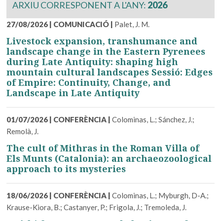
ARXIU CORRESPONENT A L'ANY:
2026
27/08/2026
|
COMUNICACIÓ
|
Palet, J. M.
Livestock expansion, transhumance and
landscape change in the Eastern Pyrenees
during Late Antiquity: shaping high
mountain cultural landscapes Sessió: Edges
of Empire: Continuity, Change, and
Landscape in Late Antiquity
01/07/2026
|
CONFERÈNCIA
|
Colominas, L.; Sánchez, J.;
Remolà, J.
The cult of Mithras in the Roman Villa of
Els Munts (Catalonia): an archaeozoological
approach to its mysteries
18/06/2026
|
CONFERÈNCIA
|
Colominas, L.; Myburgh, D-A.;
Krause-Kiora, B.; Castanyer, P.; Frigola, J.; Tremoleda, J.