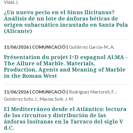
Vidal, J.
¿Un nuevo pecio en el Sinus Ilicitanus?
Análisis de un lote de ánforas béticas de
origen subacuático incautado en Santa Pola
(Alicante)
11/06/2026
|
COMUNICACIÓ
|
Gutiérrez Garcia-M., A.
Présentation du projet I+D espagnol ALMA –
The Allure of Marble. Materials,
Production, Agents and Meaning of Marble
in the Roman West
11/06/2026
|
COMUNICACIÓ
|
Rodríguez Martorell, F. ;
Gutiérrez Soto, I.; Macias Solé, J. M.
El Mediterráneo desde el Atlántico: lectura
de los circuitos y distribución de las
ánforas lusitanas en la Tarraco del siglo V
d.C.