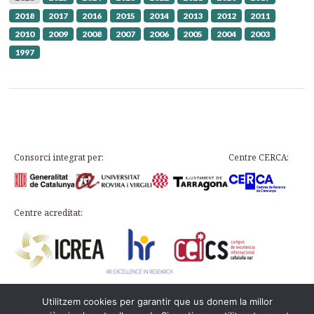
2018
2017
2016
2015
2014
2013
2012
2011
2010
2009
2008
2007
2006
2005
2004
2003
1997
Consorci integrat per:
Centre CERCA:
Centre acreditat:
Utilitzem cookies per garantir que us donem la millor
Plaça d’en Rovellat, s/n, 43003 Tarragona