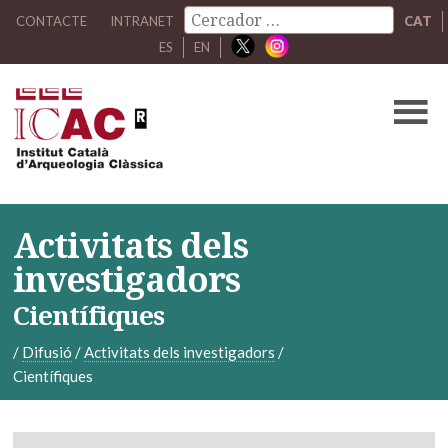
CONTACTE
INTRANET
CAT
ES
EN
Activitats dels
investigadors
Científiques
/
Difusió
/
Activitats dels investigadors
/
Científiques