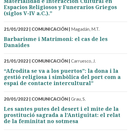
Materialidad e Interacción Cultural en
Espacios Religiosos y Funerarios Griegos
(siglos V-IV a.C.).”
21/01/2022
|
COMUNICACIÓN
|
Magadán, M.T.
Barbarisme i Matrimoni: el cas de les
Danaides
21/01/2022
|
COMUNICACIÓN
|
Carruesco, J.
“Afrodita se va a los puertos”: la dona i la
gestió religiosa i simbòlica del port com a
espai de contacte intercultural”
20/01/2022
|
COMUNICACIÓN
|
Grau, S.
Les santes putes del desert i el mite de la
prostitució sagrada a l’Antiguitat: el relat
de la feminitat no sotmesa