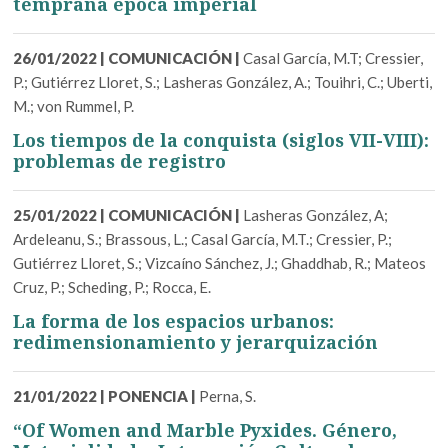
temprana época imperial
26/01/2022
|
COMUNICACIÓN
|
Casal García, M.T; Cressier,
P.; Gutiérrez Lloret, S.; Lasheras González, A.; Touihri, C.; Uberti,
M.; von Rummel, P.
Los tiempos de la conquista (siglos VII-VIII):
problemas de registro
25/01/2022
|
COMUNICACIÓN
|
Lasheras González, A;
Ardeleanu, S.; Brassous, L.; Casal García, M.T.; Cressier, P.;
Gutiérrez Lloret, S.; Vizcaíno Sánchez, J.; Ghaddhab, R.; Mateos
Cruz, P.; Scheding, P.; Rocca, E.
La forma de los espacios urbanos:
redimensionamiento y jerarquización
21/01/2022
|
PONENCIA
|
Perna, S.
“Of Women and Marble Pyxides. Género,