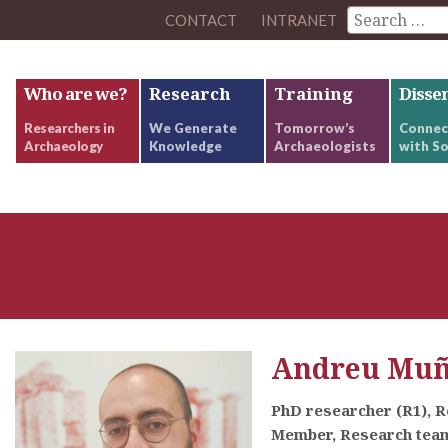
CONTACT
INTRANET
Who are we?
Research
Training
Disse
Researchers in
We Generate
Tomorrow’s
Connec
Archaeology
Knowledge
Archaeologists
with So
Andreu Muño
PhD researcher (R1), 
Member, Research team: