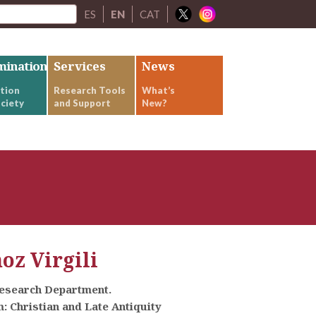
ES
EN
CAT
mination
Services
News
tion
Research Tools
What’s
ciety
and Support
New?
z Virgili
Research Department.
 Christian and Late Antiquity