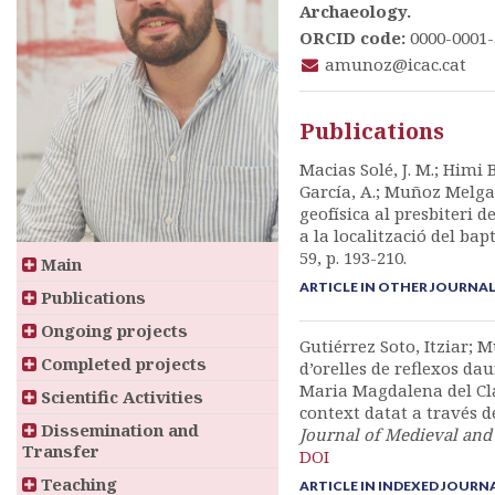
Archaeology.
ORCID code:
0000-0001-
amunoz@icac.cat
Publications
Macias Solé, J. M.; Himi
García, A.; Muñoz Melgar
geofísica al presbiteri 
a la localització del bapt
59, p. 193-210.
Main
ARTICLE IN OTHER JOURNA
Publications
Ongoing projects
Gutiérrez Soto, Itziar; 
Completed projects
d’orelles de reflexos dau
Maria Magdalena del Cla
Scientific Activities
context datat a través d
Dissemination and
Journal of Medieval and
Transfer
DOI
Teaching
ARTICLE IN INDEXED JOURN