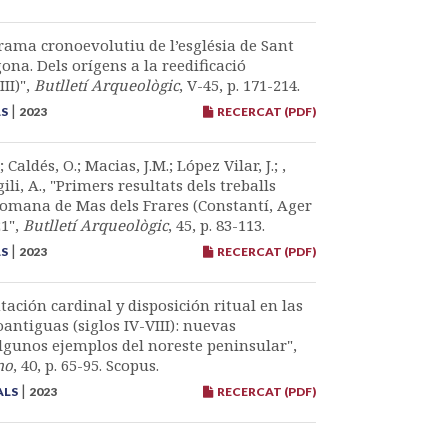
rama cronoevolutiu de l’església de Sant
ona. Dels orígens a la reedificació
III)",
Butlletí Arqueològic
, V-45, p. 171-214.
|
LS
2023
RECERCAT (PDF)
 Caldés, O.; Macias, J.M.; López Vilar, J.; ,
li, A., "Primers resultats dels treballs
 romana de Mas dels Frares (Constantí, Ager
21",
Butlletí Arqueològic
, 45, p. 83-113.
|
LS
2023
RECERCAT (PDF)
tación cardinal y disposición ritual en las
oantiguas (siglos IV-VIII): nuevas
algunos ejemplos del noreste peninsular",
mo
, 40, p. 65-95. Scopus.
|
ALS
2023
RECERCAT (PDF)