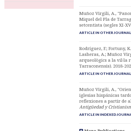
Muñoz Virgili, A., "Pano
Miquel del Pla de Tarrag
setcentista (segles XI-XV
ARTICLE IN OTHER JOURNA
Rodríguez, F.; Fortuny, K.;
Lasheras, A.; Muñoz Virgi
arqueològics a la vil·la
Tarraconensis). 2018-20
ARTICLE IN OTHER JOURNA
Muñoz Virgili, A., "Orien
iglesias hispánicas tard
reflexiones a partir de 
Antigüedad y Cristianis
ARTICLE IN INDEXED JOURN
More Publications