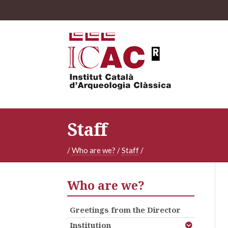
Staff
/
Who are we?
/
Staff
/
Who are we?
Greetings from the Director
Institution