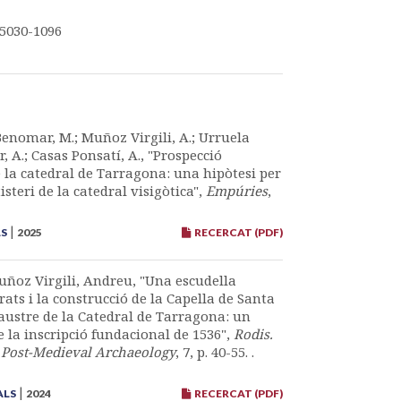
5030-1096
 Benomar, M.; Muñoz Virgili, A.; Urruela
, A.; Casas Ponsatí, A., "Prospecció
de la catedral de Tarragona: una hipòtesi per
isteri de la catedral visigòtica",
Empúries
,
|
LS
2025
RECERCAT (PDF)
Muñoz Virgili, Andreu, "Una escudella
rats i la construcció de la Capella de Santa
ustre de la Catedral de Tarragona: un
e la inscripció fundacional de 1536",
Rodis.
 Post-Medieval Archaeology
, 7, p. 40-55. .
|
ALS
2024
RECERCAT (PDF)