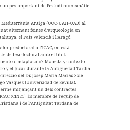
b un pes important de l’estudi numismàtic
la Mediterrània Antiga (UOC-UAH-UAB) al
anat alternant feines d’arqueologia en
alunya, el País Valencià i l’Aragó.
dor predoctoral a l’ICAC, on està
e de tesi doctoral amb el títol:
iento o adaptación? Moneda y contexto
bro y el Júcar durante la Antigüedad Tardía
la direcció del Dr. Josep Maria Macias Solé
iego Vázquez (Universidad de Sevilla).
 terme mitjançant un dels contractes
’ICAC (CIN21). És membre de l’equip de
ristiana i de l’Antiguitat Tardana de