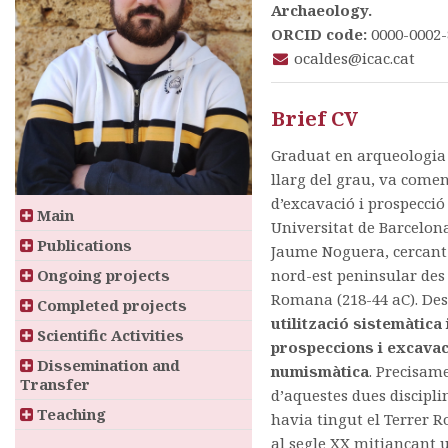
Archaeology.
ORCID code:
0000-0002-
ocaldes@icac.cat
Brief CV
Graduat en arqueologia p
llarg del grau, va come
d’excavació i prospecció
Main
Universitat de Barcelona,
Publications
Jaume Noguera, cercant 
Ongoing projects
nord-est peninsular des d
Romana (218-44 aC). Des 
Completed projects
utilització sistemàtica
Scientific Activities
prospeccions i excavac
Dissemination and
numismàtica
. Precisam
Transfer
d’aquestes dues discipli
Teaching
havia tingut el Terrer Ro
al segle XX mitjançant 