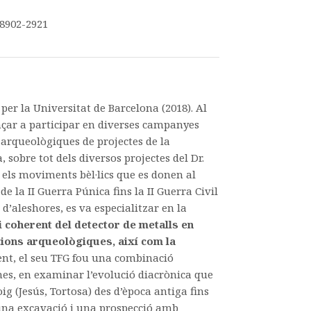
8902-2921
er la Universitat de Barcelona (2018). Al
nçar a participar en diverses campanyes
 arqueològiques de projectes de la
 sobre tot dels diversos projectes del Dr.
els moviments bèl·lics que es donen al
e la II Guerra Púnica fins la II Guerra Civil
d’aleshores, es va especialitzar en la
 i coherent del detector de metalls en
ions arqueològiques, així com la
ent, el seu TFG fou una combinació
nes, en examinar l’evolució diacrònica que
ig (Jesús, Tortosa) des d’època antiga fins
una excavació i una prospecció amb