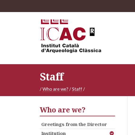
Staff
/
Who are we?
/
Staff
/
Who are we?
Greetings from the Director
Institution