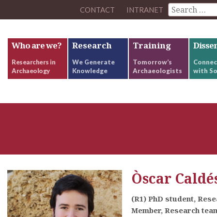
CONTACT
INTRANET
Who are we?
Research
Training
Disse
Researchers in
We Generate
Tomorrow’s
Connec
Archaeology
Knowledge
Archaeologists
with So
Òscar Caldé
(R1) PhD student, Res
Member, Research team: