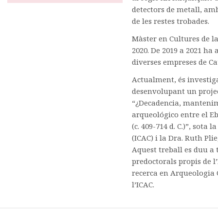
detectors de metall, am
de les restes trobades.
Màster en Cultures de 
2020. De 2019 a 2021 ha 
diverses empreses de Cat
Actualment, és investiga
desenvolupant un project
“¿Decadencia, mantenim
arqueológico entre el E
(c. 409-714 d. C.)”, sota 
(ICAC) i la Dra. Ruth Pl
Aquest treball es duu a
predoctorals propis de l
recerca en Arqueologia C
l’ICAC.