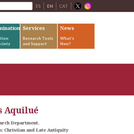
ES
EN
CAT
mination
Services
News
tion
Research Tools
What’s
ciety
and Support
New?
s Aquilué
earch Department.
 Christian and Late Antiquity