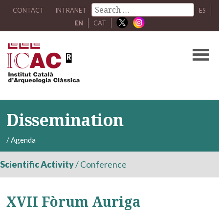
CONTACT
INTRANET
ES
EN
CAT
Dissemination
/
Agenda
Scientific Activity
/
Conference
XVII Fòrum Auriga