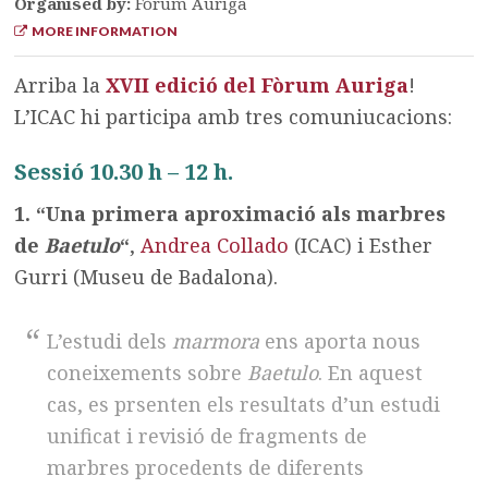
Organised by:
Fòrum Auriga
MORE INFORMATION
Arriba la
XVII edició del Fòrum Auriga
!
L’ICAC hi participa amb tres comuniucacions:
Sessió 10.30 h – 12 h.
1. “Una primera aproximació als marbres
de
Baetulo
“
,
Andrea Collado
(ICAC) i Esther
Gurri (Museu de Badalona).
L’estudi dels
marmora
ens aporta nous
coneixements sobre
Baetulo
. En aquest
cas, es prsenten els resultats d’un estudi
unificat i revisió de fragments de
marbres procedents de diferents