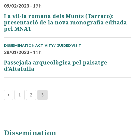
09/02/2023
- 19 h
La vil·la romana dels Munts (Tarraco):
presentació de la nova monografia editada
pel MNAT
DISSEMINATION ACTIVITY / GUIDED VISIT
28/01/2023
- 11 h
Passejada arqueològica pel paisatge
d’Altafulla
1
2
3
Dissemination