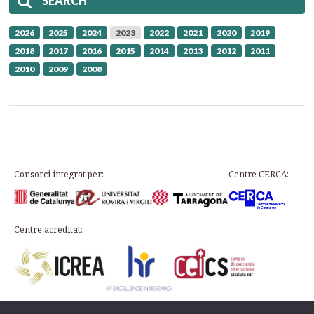
SEARCH
2026
2025
2024
2023
2022
2021
2020
2019
2018
2017
2016
2015
2014
2013
2012
2011
2010
2009
2008
Consorci integrat per:
Centre CERCA:
Centre acreditat: