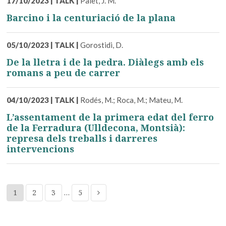
17/10/2023
|
TALK
|
Palet, J. M.
Barcino i la centuriació de la plana
05/10/2023
|
TALK
|
Gorostidi, D.
De la lletra i de la pedra. Diàlegs amb els
romans a peu de carrer
04/10/2023
|
TALK
|
Rodés, M.; Roca, M.; Mateu, M.
L’assentament de la primera edat del ferro
de la Ferradura (Ulldecona, Montsià):
represa dels treballs i darreres
intervencions
1
2
3
…
5