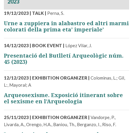
2023
19/12/2023
|
TALK
|
Perna, S.
Urne a zuppiera in alabastro ed altri marmi
colorati della prima eta’ imperiale’
14/12/2023
|
BOOK EVENT
|
López Vilar, J.
Presentació del Butlletí Arqueològic núm.
45 (2023)
12/12/2023
|
EXHIBITION ORGANIZER
|
Colominas, L.; Gil,
L:, Mayoral; A
Arqueosexisme. Exposició itinerant sobre
el sexisme en l’Arqueologia
25/11/2023
|
EXHIBITION ORGANIZER
|
Vandorpe, P.,
Livarda, A., Orengo, H.A., Baniou, Th., Berganzo, I., Riso, F.