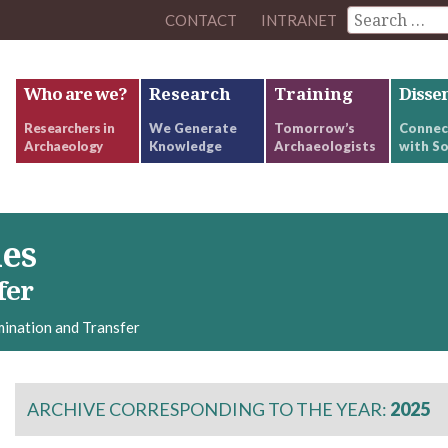
CONTACT
INTRANET
Who are we?
Research
Training
Disse
Researchers in
We Generate
Tomorrow’s
Connec
Archaeology
Knowledge
Archaeologists
with So
ies
fer
ination and Transfer
ARCHIVE CORRESPONDING TO THE YEAR:
2025