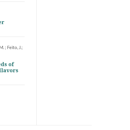
er
. ; Feito, J.;
eds of
llavors