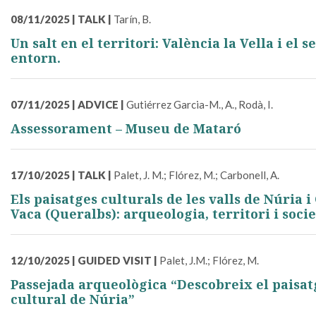
08/11/2025
|
TALK
|
Tarín, B.
Un salt en el territori: València la Vella i el s
entorn.
07/11/2025
|
ADVICE
|
Gutiérrez Garcia-M., A., Rodà, I.
Assessorament – Museu de Mataró
17/10/2025
|
TALK
|
Palet, J. M.; Flórez, M.; Carbonell, A.
Els paisatges culturals de les valls de Núria 
Vaca (Queralbs): arqueologia, territori i socie
12/10/2025
|
GUIDED VISIT
|
Palet, J.M.; Flórez, M.
Passejada arqueològica “Descobreix el paisat
cultural de Núria”