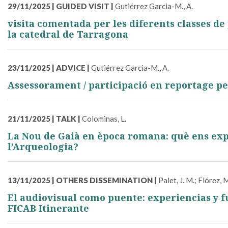
29/11/2025
|
GUIDED VISIT
|
Gutiérrez Garcia-M., A.
visita comentada per les diferents classes de
la catedral de Tarragona
23/11/2025
|
ADVICE
|
Gutiérrez Garcia-M., A.
Assessorament / participació en reportage pe
21/11/2025
|
TALK
|
Colominas, L.
La Nou de Gaià en època romana: què ens exp
l’Arqueologia?
13/11/2025
|
OTHERS DISSEMINATION
|
Palet, J. M.; Flórez, 
El audiovisual como puente: experiencias y f
FICAB Itinerante