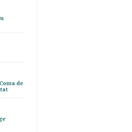
eu
i Coma de
tat
ge