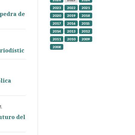
2023
2022
2021
 pedra de
2020
2019
2018
2017
2016
2015
2014
2013
2012
2011
2010
2009
2008
riodístic
lica
M.
uturo del