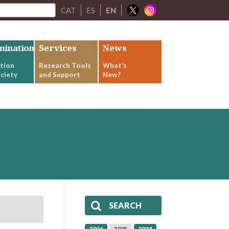
CAT
ES
EN
mination
Services
News
tion
Research Tools
What’s
ciety
and Support
New?
SEARCH
2026
2025
2024