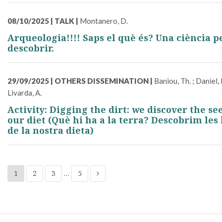
08/10/2025
|
TALK
|
Montanero, D.
Arqueologia!!!! Saps el què és? Una ciència p
descobrir.
29/09/2025
|
OTHERS DISSEMINATION
|
Baniou, Th. ; Daniel, M
Livarda, A.
Activity: Digging the dirt: we discover the se
our diet (Què hi ha a la terra? Descobrim les 
de la nostra dieta)
1
2
3
…
5