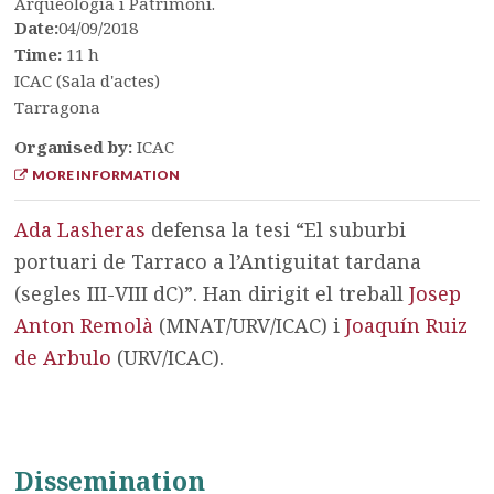
Arqueologia i Patrimoni.
Date:
04/09/2018
Time:
11 h
ICAC (Sala d'actes)
Tarragona
Organised by:
ICAC
MORE INFORMATION
Ada Lasheras
defensa la tesi “El suburbi
portuari de Tarraco a l’Antiguitat tardana
(segles III-VIII dC)”. Han dirigit el treball
Josep
Anton Remolà
(MNAT/URV/ICAC) i
Joaquín Ruiz
de Arbulo
(URV/ICAC).
Dissemination