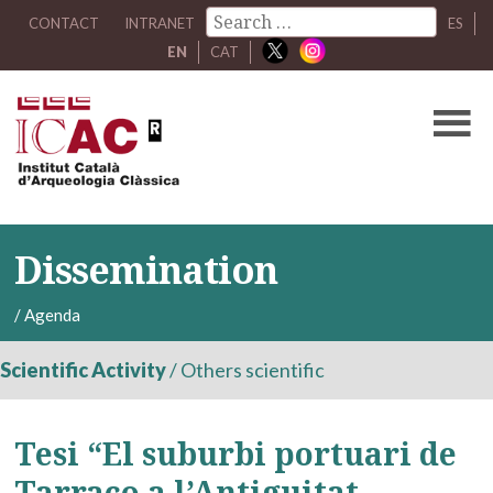
CONTACT
INTRANET
ES
EN
CAT
Dissemination
/
Agenda
Scientific Activity
/
Others scientific
Tesi “El suburbi portuari de
Tarraco a l’Antiguitat