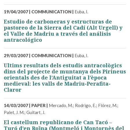
19/04/2007
|
COMMUNICATION
|
Euba, I.
Estudio de carboneras y estructuras de
pastoreo de la Sierra del Cadí (Alt Urgell) y
el Valle de Madriu a través del análisis
antracológico
29/03/2007
|
COMMUNICATION
|
Euba, I.
Ultims resultats dels estudis antracològics
dins del projecte de muntanya dels Pirineus
orientals des de l’Antiguitat a l’època
medieval: les valls de Madriu-Perafita-
Claror
14/03/2007
|
PAPER
|
Mercado, M.; Rodrigo, E.; Flórez, M.;
Palet, J. M.; Guitart, J.
El castellum republicano de Can Tacó –
Turó d’en Roïna (Montmeló i Montornès del