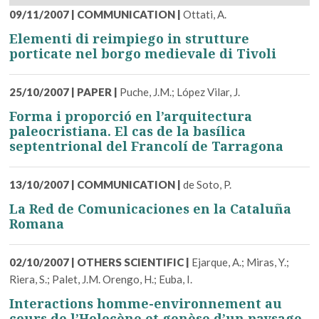
09/11/2007
|
COMMUNICATION
|
Ottati, A.
Elementi di reimpiego in strutture
porticate nel borgo medievale di Tivoli
25/10/2007
|
PAPER
|
Puche, J.M.; López Vilar, J.
Forma i proporció en l’arquitectura
paleocristiana. El cas de la basílica
septentrional del Francolí de Tarragona
13/10/2007
|
COMMUNICATION
|
de Soto, P.
La Red de Comunicaciones en la Cataluña
Romana
02/10/2007
|
OTHERS SCIENTIFIC
|
Ejarque, A.; Miras, Y.;
Riera, S.; Palet, J.M. Orengo, H.; Euba, I.
Interactions homme-environnement au
cours de l’Holocène et genèse d’un paysage