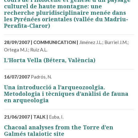
culturel de haute montagne: une
recherche pluridisciplinaire menée dans
les Pyrénées orientales (vallée du Madriu-
Perafita-Claror)
28/09/2007
|
COMMUNICATION
|
Jiménez J.L.; Burriel J.M.;
Ortega M.J.; Ruiz A.L.
L’Horta Vella (Bétera, València)
16/07/2007
Padrós, N.
Una introducció a l’arqueozoolgia.
Metodologia i tècniques d’anàlisi de fauna
en arqueologia
21/06/2007
|
TALK
|
Euba, I.
Chacoal analyses from the Torre d’en
Galmés talaiotic site