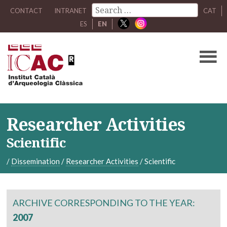
CONTACT
INTRANET
CAT
ES
EN
Researcher Activities
Scientific
/
Dissemination
/
Researcher Activities
/
Scientific
ARCHIVE CORRESPONDING TO THE YEAR:
2007