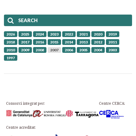
SEARCH
2026
2025
2024
2023
2022
2021
2020
2019
2018
2017
2016
2015
2014
2013
2012
2011
2010
2009
2008
2007
2006
2005
2004
2003
1997
Consorci integrat per:
Centre CERCA:
Centre acreditat: