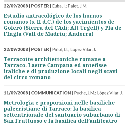
22/09/2008
|
POSTER
|
Euba, I.; Palet, J.M.
Estudio antracológico de los hornos
romanos (s. II d.C.) de los yacimientos de
Goleró (Sierra del CAdí; Alt Urgell) y Pla de
l’Ingla (Vall de Madriu; Andorra)
22/09/2008
|
POSTER
|
Piñol, Ll.; López Vilar, J.
Terracotte architettoniche romane a
Tarraco. Lastre Campana ed antefisse
italiche e di produzione locali negli scavi
del circo romano
11/09/2008
|
COMMUNICATION
|
Puche, J.M.; López Vilar, J.
Metrologia e proporzioni nelle basiliche
palecristiane di Tarraco: la basilica
settentrionale del santuario suburbano di
San Fruttuoso e la basilica dell’anfiteatro