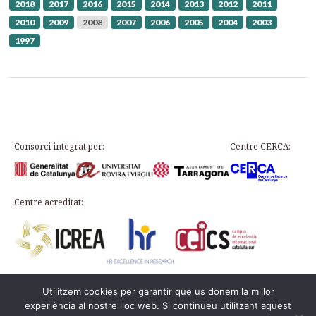
2018
2017
2016
2015
2014
2013
2012
2011
2010
2009
2008
2007
2006
2005
2004
2003
1997
Consorci integrat per:
Centre CERCA:
Centre acreditat:
Utilitzem cookies per garantir que us donem la millor
Plaça d’en Rovellat, s/n, 43003 Tarragona
experiència al nostre lloc web. Si continueu utilitzant aquest
Telephone: 977 24 91 33 · info@icac.cat