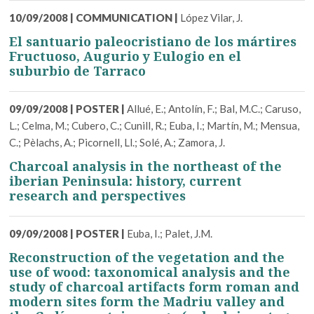
10/09/2008
|
COMMUNICATION
|
López Vilar, J.
El santuario paleocristiano de los mártires
Fructuoso, Augurio y Eulogio en el
suburbio de Tarraco
09/09/2008
|
POSTER
|
Allué, E.; Antolín, F.; Bal, M.C.; Caruso,
L.; Celma, M.; Cubero, C.; Cunill, R.; Euba, I.; Martín, M.; Mensua,
C.; Pèlachs, A.; Picornell, Ll.; Solé, A.; Zamora, J.
Charcoal analysis in the northeast of the
iberian Peninsula: history, current
research and perspectives
09/09/2008
|
POSTER
|
Euba, I.; Palet, J.M.
Reconstruction of the vegetation and the
use of wood: taxonomical analysis and the
study of charcoal artifacts form roman and
modern sites form the Madriu valley and