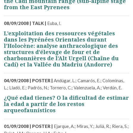
the Cadí mountain range (sub-alpine stage
from the East Pyrenees
08/09/2008
|
TALK
|
Euba, I.
L’exploitation des ressources végétales
dans les Pyrénées Orientales durant
l’Holocène: analyse anthracologique des
structures d’élevage de four et de
charbonnières de l’Alt Urgell (Chaîne du
Cadí) et la Vallée du Madriu (Andorre)
04/09/2008
|
POSTER
|
Andúgar, L.; Camarós, E.; Colominas,
L.; Lladó, E.; Padrós, N.; Tornero, C.; Valenzuela, A.; Verdún, E.
¿Qué edad tienes? O la dificultad de estimar
la edad a partir de los restos
arqueofaunísticos
01/09/2008
|
POSTER
|
Ejarque, A.; Miras, Y.; Julià, R.; Riera, S.;