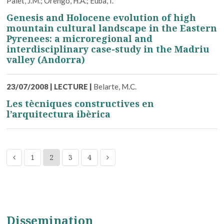
Palet, J.M.; Orengo, H.A.; Euba, I.
Genesis and Holocene evolution of high
mountain cultural landscape in the Eastern
Pyrenees: a microregional and
interdisciplinary case-study in the Madriu
valley (Andorra)
23/07/2008
|
LECTURE
|
Belarte, M.C.
Les tècniques constructives en
l’arquitectura ibèrica
1
2
3
4
Dissemination