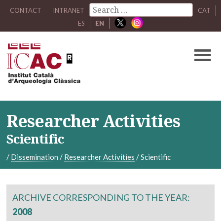
CONTACT
INTRANET
CAT
ES
EN
Researcher Activities
Scientific
/
Dissemination
/
Researcher Activities
/
Scientific
ARCHIVE CORRESPONDING TO THE YEAR:
2008