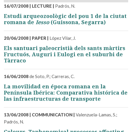
16/07/2008
|
LECTURE
|
Padrós, N.
Estudi arqueozoològic del pou 1 de la ciutat
romana de
Iesso
(Guissona, Segarra)
20/06/2008
|
PAPER
|
López Vilar, J.
Els santuari paleocristià dels sants màrtirs
Fructuós, Auguri i Eulogi en el suburbi de
Tàrraco
16/06/2008
de Soto, P.; Carreras, C.
La movilidad en época romana en la
Península Ibérica: Comparativa histórica de
las infraestructuras de transporte
13/06/2008
|
COMMUNICATION
|
Valenzuela-Lamas, S.;
Padrós, N.
Colours. Taphonomical processes affecting