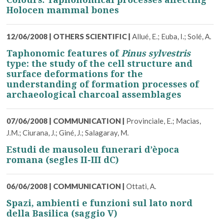
Holocen mammal bones
12/06/2008
|
OTHERS SCIENTIFIC
|
Allué, E.; Euba, I.; Solé, A.
Taphonomic features of
Pinus sylvestris
type: the study of the cell structure and
surface deformations for the
understanding of formation processes of
archaeological charcoal assemblages
07/06/2008
|
COMMUNICATION
|
Provinciale, E.; Macias,
J.M.; Ciurana, J.; Giné, J.; Salagaray, M.
Estudi de mausoleu funerari d’època
romana (segles II-III dC)
06/06/2008
|
COMMUNICATION
|
Ottati, A.
Spazi, ambienti e funzioni sul lato nord
della Basilica (saggio V)