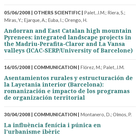
05/06/2008
|
OTHERS SCIENTIFIC
|
Palet, J.M.; Riera, S.;
Miras, Y.; Ejarque, A.; Euba, I.; Orengo, H.
Andorran and East Catalan high mountain
Pyrenees: integrated landscape projects in
the Madriu-Perafita-Claror and La Vansa
valleys (ICAC-SERP/University of Barcelone)
16/05/2008
|
COMMUNICATION
|
Flórez, M.; Palet, J.M.
Asentamientos rurales y estructuración de
la Layetania interior (Barcelona):
romanización e impacto de los programas
de organización territorial
30/04/2008
|
COMMUNICATION
|
Montanero, D.; Olmos, P.
La influència fenícia i púnica en
l’urbanisme ibèric