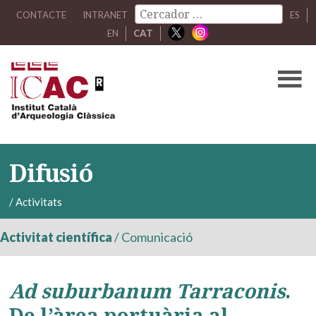
CONTACTE
INTRANET
ES
EN
CAT
Difusió
/
Activitats
Activitat científica
/
Comunicació
Ad suburbanum Tarraconis
.
De l’àrea portuària al