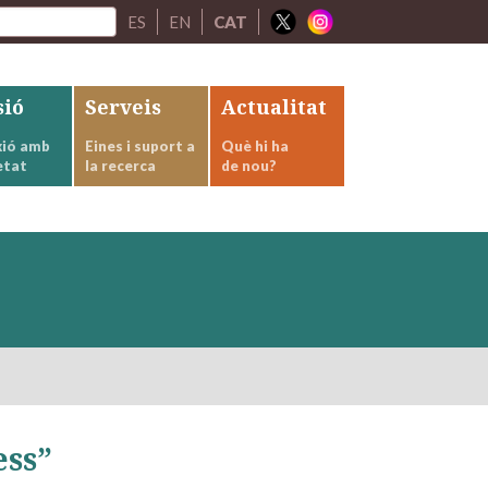
ES
EN
CAT
sió
Serveis
Actualitat
ió amb
Eines i suport a
Què hi ha
etat
la recerca
de nou?
ess”