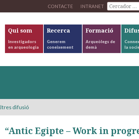
CONTACTE
INTRANET
Qui som
Recerca
Formació
Difu
Investigadors
Generem
Arqueòlegs de
Connex
en arqueologia
coneixement
demà
la soci
ltres difusió
“Antic Egipte – Work in progr