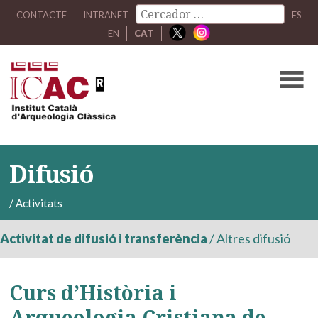
CONTACTE
INTRANET
ES
EN
CAT
Difusió
/
Activitats
Activitat de difusió i transferència
/
Altres difusió
Curs d’Història i
Arqueologia Cristiana de