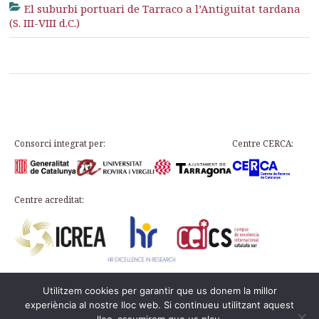
El suburbi portuari de Tarraco a l’Antiguitat tardana
(S. III-VIII d.C.)
Consorci integrat per:
Centre CERCA:
Centre acreditat:
Utilitzem cookies per garantir que us donem la millor
Plaça d’en Rovellat, s/n, 43003 Tarragona
experiència al nostre lloc web. Si continueu utilitzant aquest
Telèfon: 977 24 91 33 · info@icac.cat