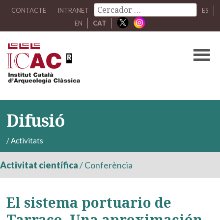
CONTACTE
INTRANET
ES
EN
CAT
Difusió
/
Activitats
Activitat científica
/
Conferència
El sistema portuario de
Tarraco. Una aproximación