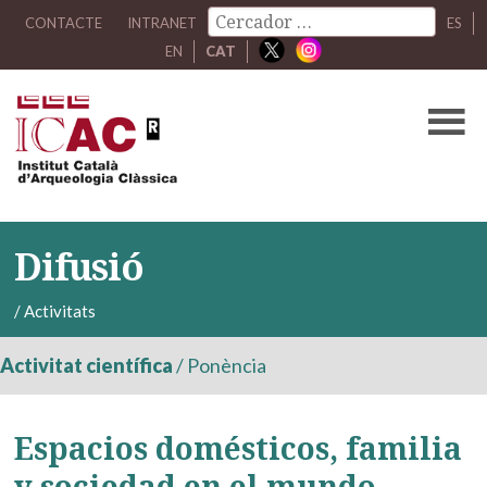
CONTACTE
INTRANET
ES
EN
CAT
Difusió
/
Activitats
Activitat científica
/
Ponència
Espacios domésticos, familia
y sociedad en el mundo