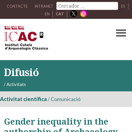
CONTACTE
INTRANET
ES
EN
CAT
Difusió
/
Activitats
Activitat científica
/
Comunicació
Gender inequality in the
authorship of Archaeology