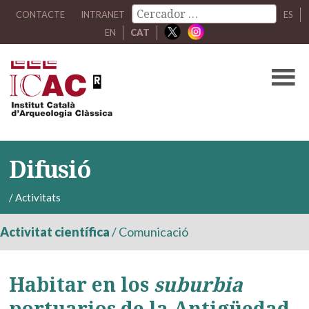
CONTACTE
INTRANET
ES
EN
CAT
Difusió
/
Activitats
Activitat científica
/
Comunicació
Habitar en los
suburbia
portuarios de la Antigüedad