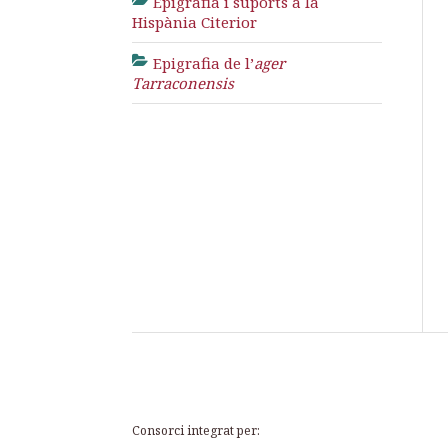
Epigrafia i suports a la
Hispània Citerior
Epigrafia de l’
ager
Tarraconensis
Consorci integrat per: