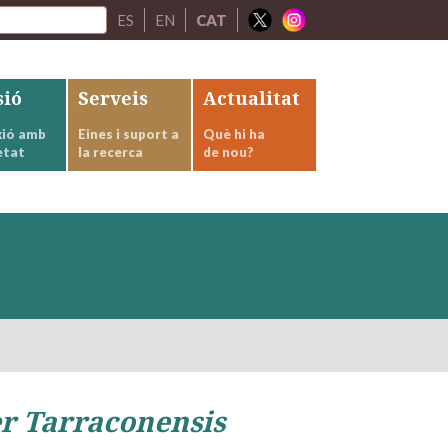
ES
EN
CAT
sió
Serveis
Actualitat
ió amb
Eines i suport a
Què hi ha
etat
la recerca
de nou?
r Tarraconensis