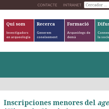
CONTACTE
INTRANET
Qui som
Recerca
Formació
Difu
Investigadors
Generem
Arqueòlegs de
Connex
en arqueologia
coneixement
demà
la soci
Inscripciones menores del
age