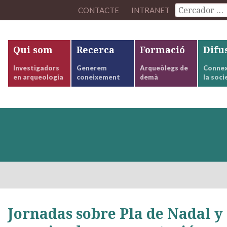
CONTACTE
INTRANET
Qui som
Recerca
Formació
Difu
Investigadors
Generem
Arqueòlegs de
Connex
en arqueologia
coneixement
demà
la soci
Jornadas sobre Pla de Nadal y 