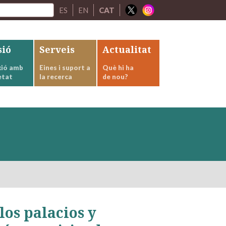
ES
EN
CAT
sió
Serveis
Actualitat
ió amb
Eines i suport a
Què hi ha
etat
la recerca
de nou?
los palacios y