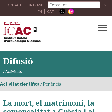
CONTACTE
INTRANET
ES
EN
CAT
Difusió
/
Activitats
Activitat científica
/
Ponència
La mort, el matrimoni, la
comensalitat a Grècia i al