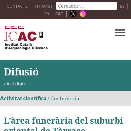
CONTACTE
INTRANET
ES
EN
CAT
Difusió
/
Activitats
Activitat científica
/
Conferència
L’àrea funerària del suburbi
oriental de Tàrraco