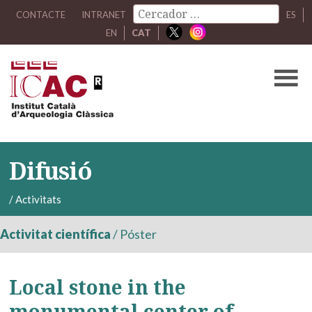
CONTACTE
INTRANET
ES
EN
CAT
Difusió
/
Activitats
Activitat científica
/
Póster
Local stone in the
monumental center of