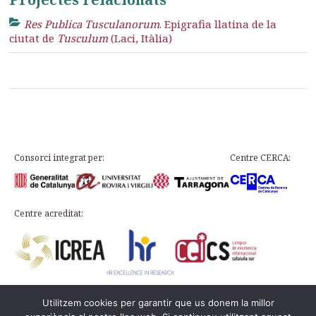
Res Publica Tusculanorum
. Epigrafia llatina de la
ciutat de
Tusculum
(Laci, Itàlia)
Consorci integrat per:
Centre CERCA:
Centre acreditat:
Utilitzem cookies per garantir que us donem la millor
Plaça d’en Rovellat, s/n, 43003 Tarragona