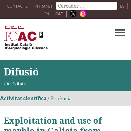
CONTACTE
INTRANET
ES
EN
CAT
Difusió
/
Activitats
Activitat científica
/
Ponència
Exploitation and use of
marble in Galicia from