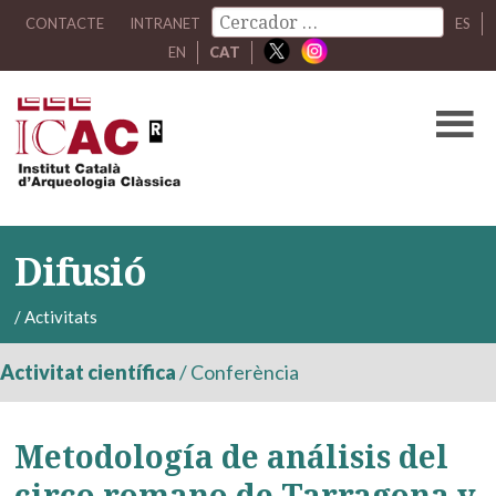
CONTACTE
INTRANET
ES
EN
CAT
Difusió
/
Activitats
Activitat científica
/
Conferència
Metodología de análisis del
circo romano de Tarragona y