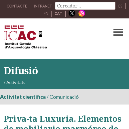
CONTACTE
INTRANET
ES
EN
CAT
Difusió
/
Activitats
Activitat científica
/
Comunicació
Priva-ta Luxuria. Elementos
de mobiliario marmóreo de