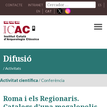
CONTACTE
INTRANET
ES
EN
CAT
Difusió
/
Activitats
Activitat científica
/
Conferència
Roma i els Regionaris.
Catalegs d’una megalopolis