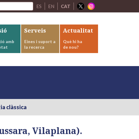
ES
EN
CAT
sió
Serveis
Actualitat
ió amb
Eines i suport a
Què hi ha
etat
la recerca
de nou?
ia clàssica
ussara, Vilaplana).