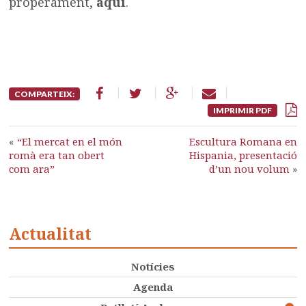
properament,
aquí
.
COMPARTEIX:
IMPRIMIR PDF
«
“El mercat en el món
Escultura Romana en
romà era tan obert
Hispania, presentació
com ara”
d’un nou volum
»
Actualitat
Notícies
Agenda