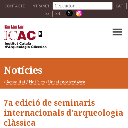
CONTACTE
INTRANET
CAT
ES
EN
Notícies
/
Actualitat
/
Notícies
/
Uncategorized @ca
7a edició de seminaris
internacionals d’arqueologia
clàssica